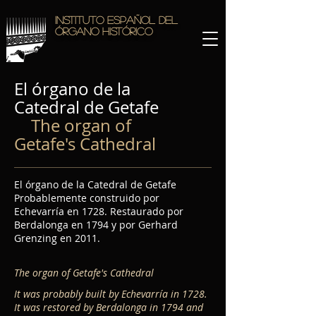
Instituto Español del
Órgano Histórico
El órgano de la
Catedral de Getafe
The organ of
Getafe's Cathedral
El órgano de la Catedral de Getafe
Probablemente construido por
Echevarría en 1728. Restaurado por
Berdalonga en 1794 y por Gerhard
Grenzing en 2011.
The organ of Getafe's Cathedral
It was probably built by Echevarría in 1728.
It was restored by Berdalonga in 1794 and