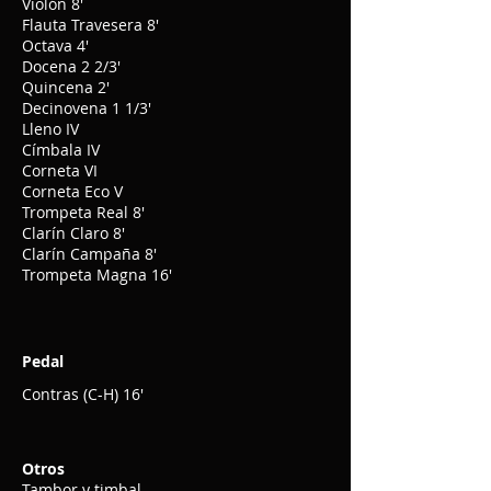
Violón 8'
Flauta Travesera 8'
Octava 4'
Docena 2 2/3'
Quincena 2'
Decinovena 1 1/3'
Lleno IV
Címbala IV
Corneta VI
Corneta Eco V
Trompeta Real 8'
Clarín Claro 8'
Clarín Campaña 8'
Trompeta Magna 16'
Pedal
Contras (C-H) 16'
Otros
Tambor y timbal