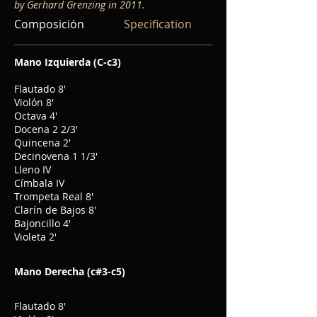
by Gerhard Grenzing in 2011.
Composición
Specification
Mano Izquierda (C-c3)
Flautado 8'
Violón 8'
Octava 4'
Docena 2 2/3'
Quincena 2'
Decinovena 1 1/3'
Lleno IV
Címbala IV
Trompeta Real 8'
Clarín de Bajos 8'
Bajoncillo 4'
Violeta 2'
Mano Derecha (c#3-c5)
Flautado 8'