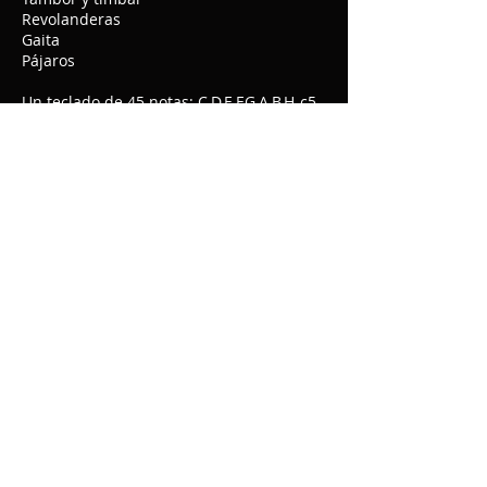
Revolanderas
Gaita
Pájaros
Un teclado de 45 notas: C,D,E,F,G,A,B,H-c5
Tono del órgano: A3 = 415 Hz. a 20º
Sistema de afinación: Mesotónico
modificado