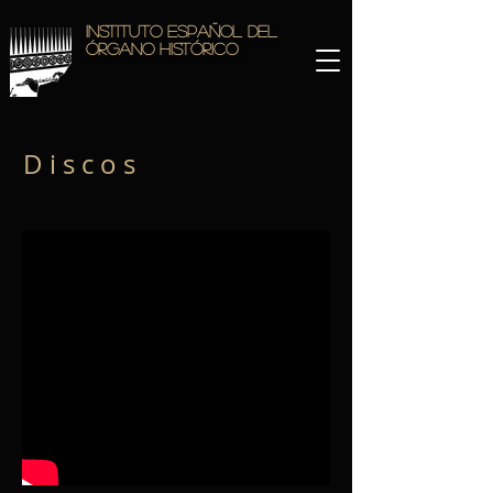
Instituto Español del
Órgano Histórico
D i s c o s