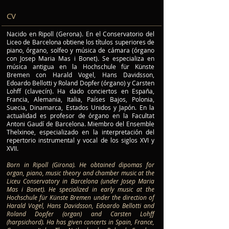
CV
Nacido en Ripoll (Gerona). En el Conservatorio del
Liceo de Barcelona obtiene los títulos superiores de
piano, órgano, solfeo y música de cámara (órgano
con Josep Maria Mas i Bonet). Se especializa en
música antigua en la Hochschule für Künste
Bremen con Harald Vogel, Hans Davidsson,
Edoardo Bellotti y Roland Dopfer (órgano) y Carsten
Lohff (clavecín). Ha dado conciertos en España,
Francia, Alemania, Italia, Países Bajos, Polonia,
Suecia, Dinamarca, Estados Unidos y Japón. En la
actualidad es profesor de órgano en la Facultat
Antoni Gaudí de Barcelona. Miembro del Ensemble
Thelxinoe, especializado en la interpretación del
repertorio instrumental y vocal de los siglos XVI y
XVII.
Born in Ripoll (Girona). He obtained dipomas for
organ, piano, music theory and chamber music at the
Liceu Conservatory in Barcelona (under Josep Maria
Mas i Bonet). He specialized in early music at the
Hochschule für Künste Bremen under the direction of
Harald Vogel, Hans Davidsson, Edoardo Bellotti and
Roland Dopfer (organ) and Carsten Lohff
(harpsichord). Ha has given concerts in Spain, France,