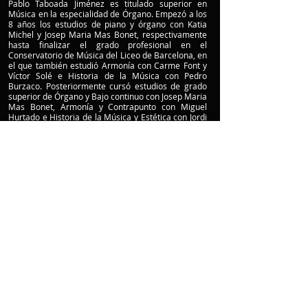
Pablo Taboada Jiménez es titulado superior en
Música en la especialidad de Órgano. Empezó a los
8 años los estudios de piano y órgano con Katia
Michel y Josep Maria Mas Bonet, respectivamente
hasta finalizar el grado profesional en el
Conservatorio de Música del Liceo de Barcelona, en
el que también estudió Armonía con Carme Font y
Víctor Solé e Historia de la Música con Pedro
Burzaco. Posteriormente cursó estudios de grado
superior de Órgano y Bajo continuo con Josep Maria
Mas Bonet, Armonía y Contrapunto con Miguel
Hurtado e Historia de la Música y Estética con Jordi
Pons. Asimismo, ha recibido clases magistrales de
interpretación de música antigua para órgano de
Wijnand van de Pol, Joao Vaz, Javier Artigas, Alfonso
Fedi, Martin Böcker, Jörg-Andreas Bötticher, entre
otros. Ha realizado grabaciones para RNE y para
Catalunya Música. Ejerce como organista varias
iglesias de Madrid y es profesor residente en la
Academia Internacional de Órgano de Montblanc.
Pablo Taboada Jiménez holds a Higher Degree in
Music, specializing in Organ Performance. He began
studying piano and organ at the age of eight with
Katia Michel and Josep Maria Mas Bonet, respectively,
completing his professional studies at the
Conservatori de Música del Liceu in Barcelona. There,
he also studied Harmony with Carme Font and Víctor
Solé, and Music History with Pedro Burzaco. He