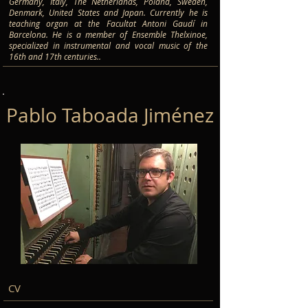
Germany, Italy, The Netherlands, Poland, Sweden,
Denmark, United States and Japan. Currently he is
teaching organ at the Facultat Antoni Gaudí in
Barcelona. He is a member of Ensemble Thelxinoe,
specialized in instrumental and vocal music of the
16th and 17th centuries..
Pablo Taboada Jiménez
CV