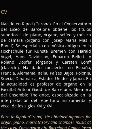
CV
Nacido en Ripoll (Gerona). En el Conservatorio
del Liceo de Barcelona obtiene los títulos
superiores de piano, órgano, solfeo y música
de cámara (órgano con Josep Maria Mas i
Bonet). Se especializa en música antigua en la
Hochschule für Künste Bremen con Harald
Vogel, Hans Davidsson, Edoardo Bellotti y
Roland Dopfer (órgano) y Carsten Lohff
(clavecín). Ha dado conciertos en España,
Francia, Alemania, Italia, Países Bajos, Polonia,
Suecia, Dinamarca, Estados Unidos y Japón. En
la actualidad es profesor de órgano en la
Facultat Antoni Gaudí de Barcelona. Miembro
del Ensemble Thelxinoe, especializado en la
interpretación del repertorio instrumental y
vocal de los siglos XVI y XVII.
Born in Ripoll (Girona). He obtained dipomas for
organ, piano, music theory and chamber music at
the Liceu Conservatory in Barcelona (under Josep