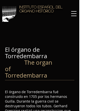
Instituto Español del
Órgano Histórico
El órgano de
Torredembarra
The organ
of
Torredembarra
El órgano de Torredembarra fué
construido en 1705 por los hermanos
Guilla. Durante la guerra civil se
destruyeron todos los tubos. Gerhard
Grenzing realizó una reconstrccion que