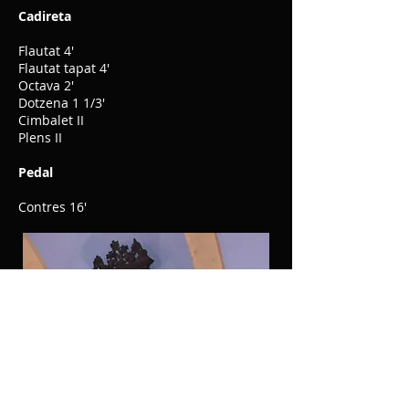
Cadireta
Flautat 4'
Flautat tapat 4'
Octava 2'
Dotzena 1 1/3'
Cimbalet II
Plens II
Pedal
Contres 16'