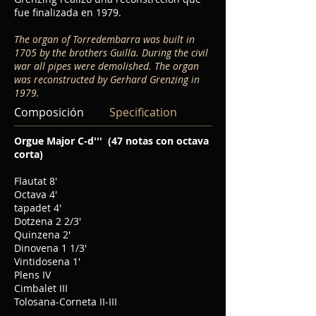
fue finalizada en 1979.
The organ of Torredembarra was built in
1705 by the brothers Guilla. During the civil
war all pipes were demolished. The organ
was reconstructed by Gerhard Grenzing in
1979.
Composición
Specification
Orgue Major C-d'''
(47 notas con octava
corta)
Flautat 8'
Octava 4'
tapadet 4'
Dotzena 2 2/3'
Quinzena 2'
Dinovena 1 1/3'
Vintidosena 1'
Plens IV
Cimbalet III
Tolosana-Corneta II-III